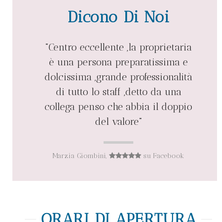
Dicono Di Noi
"Centro eccellente ,la proprietaria
“Bravissime!!! Uno studio serio,
è una persona preparatissima e
professionale ma anche
dolcissima ,grande professionalità
amichevole e rilassante. Mi piace
venire da voi a farmi coccolare”
di tutto lo staff ,detto da una
collega penso che abbia il doppio
del valore"
Silvia Garioni,
su Facebook
Marzia Giombini,
su Facebook
ORARI DI APERTURA